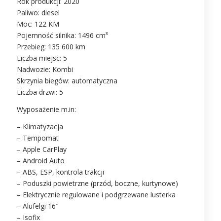
Rok produkcji: 2020
Paliwo: diesel
Moc: 122 KM
Pojemność silnika: 1496 cm³
Przebieg: 135 600 km
Liczba miejsc: 5
Nadwozie: Kombi
Skrzynia biegów: automatyczna
Liczba drzwi: 5
Wyposażenie m.in:
– Klimatyzacja
– Tempomat
– Apple CarPlay
– Android Auto
– ABS, ESP, kontrola trakcji
– Poduszki powietrzne (przód, boczne, kurtynowe)
– Elektrycznie regulowane i podgrzewane lusterka
– Alufelgi 16″
– Isofix