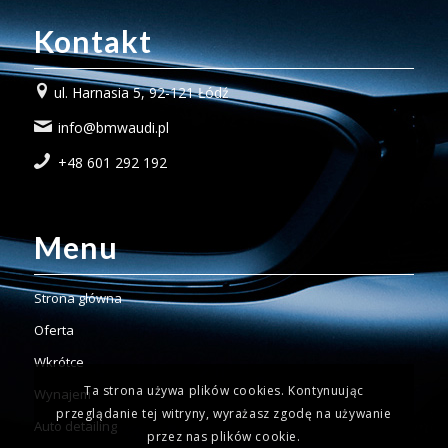
Kontakt
ul. Harnasia 5, 92-121 Łódź
info@bmwaudi.pl
+48 601 292 192
Menu
Strona główna
Oferta
Wkrótce
Ta strona używa plików cookies. Kontynuując
Wynajem
przeglądanie tej witryny, wyrażasz zgodę na używanie
Auto detailing
przez nas plików cookie.