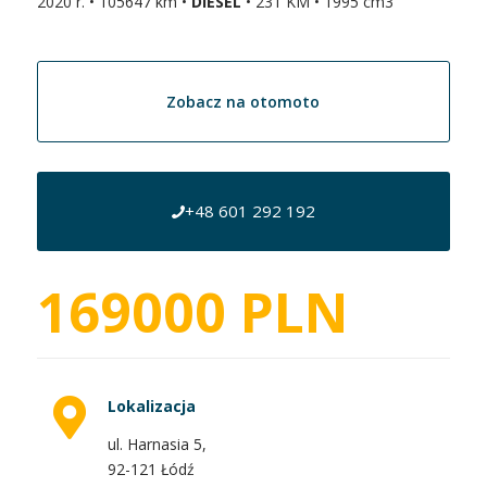
2020 r. • 105647 km •
DIESEL
• 231 KM • 1995 cm3
Zobacz na otomoto
+48 601 292 192
169000 PLN
Lokalizacja
ul. Harnasia 5,
92-121 Łódź